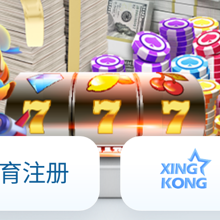
战术革新：从“技术流”到“高
选择曾执教横滨水手的马斯凯特，国安管理层显
在马斯凯特麾下以极具侵略性的高位逼抢和快速
节奏偏慢的传控风格形成了鲜明对比。现任主帅
定性一直备受质疑，而马斯凯特的“高压流”打法
于这支拥有张玉宁、杨立瑜等国产前锋的球队而
让球队在失去球权后第一时间形成反抢，从而减
国安新帅能否立足的关键，也将直接决定球队新
人员整合：外援重组与青训
除了战术层面的调整，国安新帅还面临着人员整
老龄化问题，张稀哲、于大宝等功勋老将虽然经
斯凯特在横滨水手时期以善于挖掘年轻球员而闻