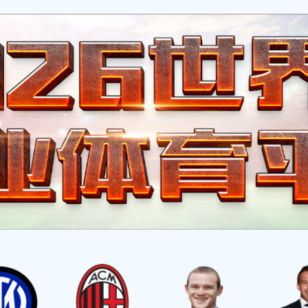
体育
下载App
公司简介
网 · 权威体
用户提供包括NBA、英超、欧
受用户信赖。