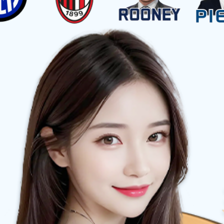
中超联赛新赛季的备战号角即将吹响，北京国安
悄然进行着主帅人选的更迭。据多方消息透露，
定在了前J联赛横滨水手主帅凯文·马斯凯特身上
号目标。这一动向，无疑为沉寂多时的转会市场