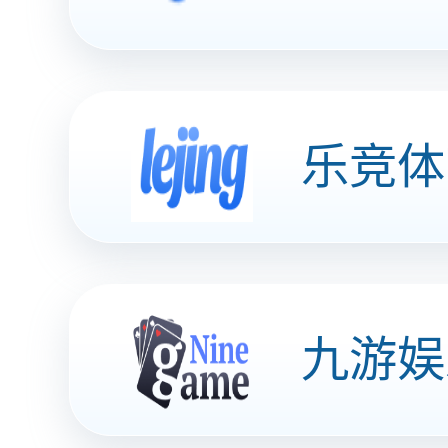
热门推荐
FIFAe世界杯预选赛控球率
火箭乌度卡
与胜率
哈登式反
2026-06-06
2026-07-28
推荐网站
问鼎pg